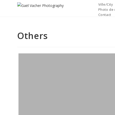
Skip
Ville/City
to
Photo de 
Contact
content
Others