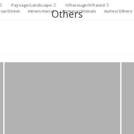
Paysage/Landscape
Infrarouge/Infrared
Others
rue/Street
Aérien/Aerial
Animaux/Animals
Autres/Others