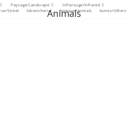
Paysage/Landscape
Infrarouge/Infrared
Animals
rue/Street
Aérien/Aerial
Animaux/Animals
Autres/Others