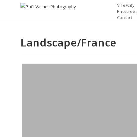
Skip
Ville/City
to
Photo de 
Contact
content
Landscape/France