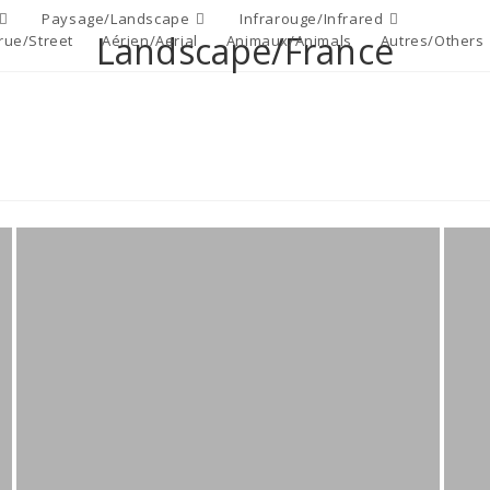
Paysage/Landscape
Infrarouge/Infrared
Landscape/France
rue/Street
Aérien/Aerial
Animaux/Animals
Autres/Others